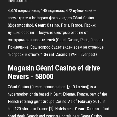
metropolitan …
4,878 подписчиков, 148 подписок, 472 публикаций —
посмотрите в Instagram фото и видео Géant Casino
(@geantcasino).
Geant
Casino
, Paris, France, Париж:
лучшие советы… Получите быстрые ответы от
сотрудников и посетителей (Geant Casino, Paris, France).
Примечание. Ваш вопрос будет виден всем на странице
"Вопросы и ответы".
Géant
Casino
| Wiki | Everipedia
Magasin Géant Casino et drive
Nevers - 58000
Géant Casino (French pronunciation: [ʒeɑ̃ kɑzino]) is a
hypermarket chain based in Saint-Étienne, France, part of the
French retailing giant Groupe Casino. As of February 2016, it
had 120 stores in France.[1]. Hotels near
Geant
Casino
- Find
hotel deals Search and compare hotels near Geant Casino